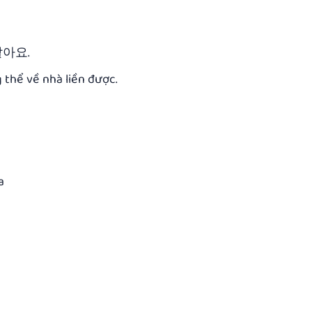
같아요.
 thể về nhà liền được.
a