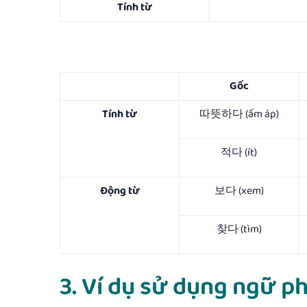
Tính từ
Gốc
Tính từ
따뜻하다 (ấm áp)
적다 (ít)
Động từ
보다 (xem)
찾다 (tìm)
3. Ví dụ sử dụng ng