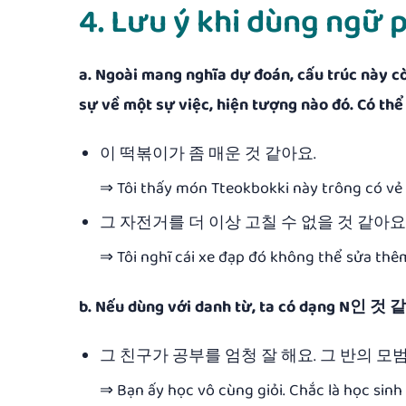
4. Lưu ý khi dùng n
a. Ngoài mang nghĩa dự đoán, cấu trúc này cò
sự về một sự việc, hiện tượng nào đó. Có thể d
이 떡볶이가 좀 매운 것 같아요.
⇒ Tôi thấy món Tteokbokki này trông có vẻ 
그 자전거를 더 이상 고칠 수 없을 것 같아요
⇒ Tôi nghĩ cái xe đạp đó không thể sửa th
b. Nếu dùng với danh từ, ta có dạng N인 것 
그 친구가 공부를 엄청 잘 해요. 그 반의 모
⇒ Bạn ấy học vô cùng giỏi. Chắc là học sin