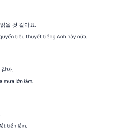
읽을 것 같아요.
quyển tiểu thuyết tiếng Anh này nữa.
 같아.
ua mưa lớn lắm.
.
ắt tiền lắm.