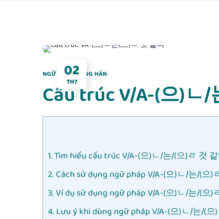
02
NGỮ PHÁP TIẾNG HÀN
TH7
Cấu trúc V/A-(으)ㄴ
1. Tìm hiểu cấu trúc V/A-(으)ㄴ/는/(으)ㄹ 것 
2. Cách sử dụng ngữ pháp V/A-(으)ㄴ/는/(
3. Ví dụ sử dụng ngữ pháp V/A-(으)ㄴ/는/(
4. Lưu ý khi dùng ngữ pháp V/A-(으)ㄴ/는/