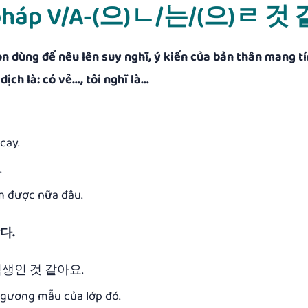
gữ pháp V/A-(으)ㄴ/는/(으)ㄹ 것
n dùng để nêu lên suy nghĩ, ý kiến của bản thân mang tí
ịch là: có vẻ…, tôi nghĩ là…
cay.
.
êm được nữa đâu.
같다.
범생인 것 같아요.
h gương mẫu của lớp đó.