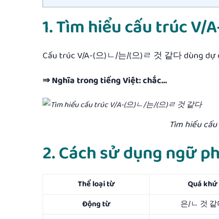
1. Tìm hiểu cấu trúc
Cấu trúc V/A-(으)ㄴ/는/(으)ㄹ 것 같다 dùng dự đoán
⇒ Nghĩa trong tiếng Việt: chắc…
Tìm hiểu cấ
2. Cách sử dụng ngữ
Thể loại từ
Quá khứ
Động từ
은/ㄴ 것 