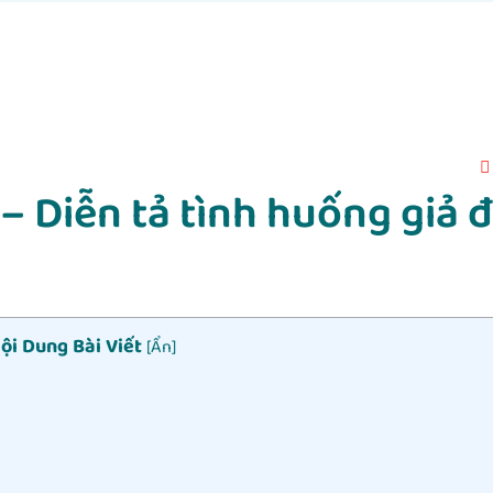
iễn tả tình huống giả đ
ội Dung Bài Viết
[
Ẩn
]