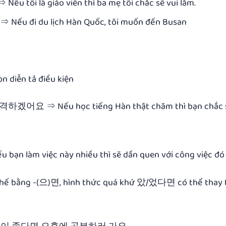
 giáo viên thì ba mẹ tôi chắc sẽ vui lắm.
du lịch Hàn Quốc, tôi muốn đến Busan
òn diễn tả điều kiện
Nếu học tiếng Hàn thật chăm thì bạn chắc s
việc này nhiều thì sẽ dần quen với công việc đó t
 thế bằng -(으)면, hình thức quá khứ 았/었다면 có thể thay 