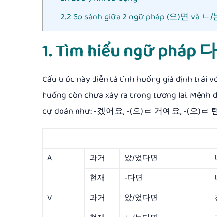
2.2 So sánh giữa 2 ngữ pháp (으)면 và
1. Tìm hiểu ngữ pháp
Cấu trúc này diễn tả tình huống giả định trái 
huống còn chưa xảy ra trong tương lai. Mệnh đ
dự đoán như: -겠어요, -(으)ㄹ 거예요, -(으)ㄹ 
A
과거
았/었다면
현재
-다면
V
과거
았/었다면