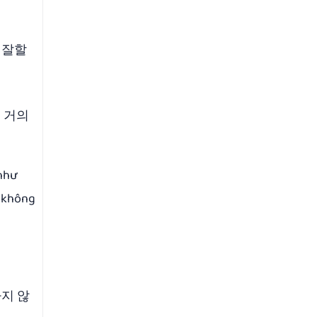
 잘할
 거의
 như
ẽ không
지 않