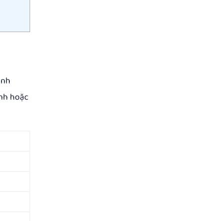
ình
ịnh hoặc