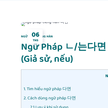
06
NGỮ PHÁP TIẾNG HÀN
TH5
Ngữ Pháp ㄴ/는다면 – D
(Giả sử, nếu)
N
1. Tìm hiểu ngữ pháp 다면
2. Cách dùng ngữ pháp 다면
2.1 Lưu ý khi sử dụng