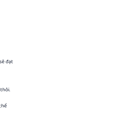
ẽ đạt
hôi.
thế