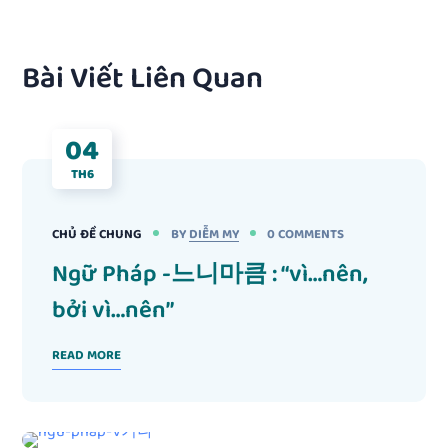
Bài Viết Liên Quan
04
TH6
CHỦ ĐỀ CHUNG
BY
DIỄM MY
0 COMMENTS
Ngữ Pháp -느니마큼 : “vì…nên,
bởi vì…nên”
READ MORE