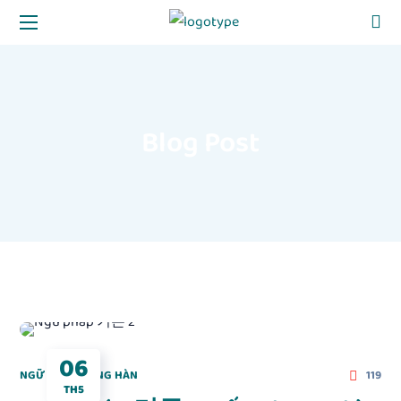
Blog Post
06
NGỮ PHÁP TIẾNG HÀN
119
TH5