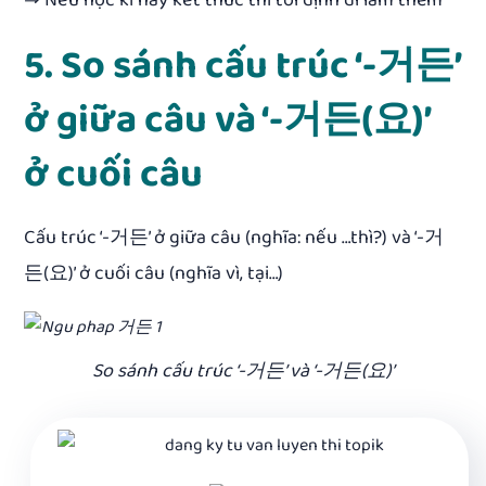
⇒ Nếu học kì này kết thúc thì tôi định đi làm thêm
5. So sánh cấu trúc ‘-거든’
ở giữa câu và ‘-거든(요)’
ở cuối câu
Cấu trúc ‘-거든’ ở giữa câu (nghĩa: nếu …thì?) và ‘-거
든(요)’ ở cuối câu (nghĩa vì, tại…)
So sánh cấu trúc ‘-거든’ và ‘-거든(요)’