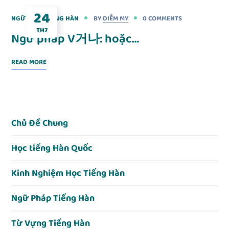
24
NGỮ PHÁP TIẾNG HÀN
BY
DIỄM MY
0 COMMENTS
TH7
Ngữ pháp V거나: hoặc…
READ MORE
Chủ Đề Chung
Học tiếng Hàn Quốc
Kinh Nghiệm Học Tiếng Hàn
Ngữ Pháp Tiếng Hàn
Từ Vựng Tiếng Hàn