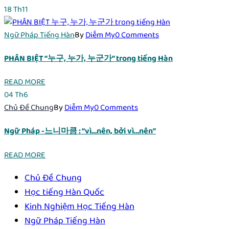
18
Th11
Ngữ Pháp Tiếng Hàn
By
Diễm My
0 Comments
PHÂN BIỆT “누구, 누가, 누군가” trong tiếng Hàn
READ MORE
04
Th6
Chủ Đề Chung
By
Diễm My
0 Comments
Ngữ Pháp -느니마큼 : “vì…nên, bởi vì…nên”
READ MORE
Chủ Đề Chung
Học tiếng Hàn Quốc
Kinh Nghiệm Học Tiếng Hàn
Ngữ Pháp Tiếng Hàn