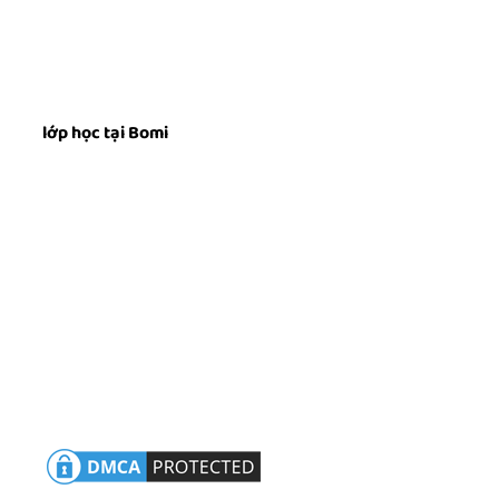
lớp học tại Bomi
Luyện Thi TOPIK
Tiếng Hàn Giao Tiếp
Tiếng Hàn Thương Mại
Biên Phiên Dịch
Du Học Hàn Quốc
Chính Sách Bảo Mật