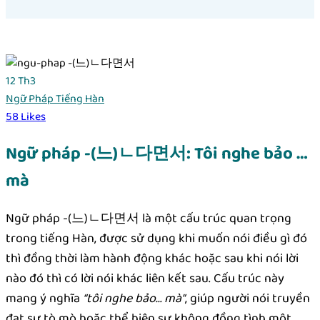
12
Th3
Ngữ Pháp Tiếng Hàn
58
Likes
Ngữ pháp -(느)ㄴ다면서: Tôi nghe bảo …
mà
Ngữ pháp -(느)ㄴ다면서 là một cấu trúc quan trọng
trong tiếng Hàn, được sử dụng khi muốn nói điều gì đó
thì đồng thời làm hành động khác hoặc sau khi nói lời
nào đó thì có lời nói khác liên kết sau. Cấu trúc này
mang ý nghĩa
“tôi nghe bảo… mà”
, giúp người nói truyền
đạt sự tò mò hoặc thể hiện sự không đồng tình một