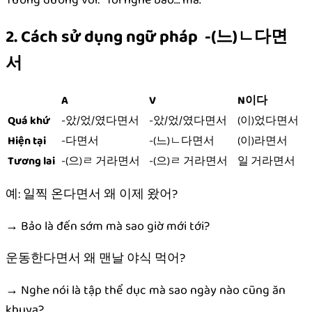
2. Cách sử dụng ngữ pháp -(느)ㄴ다면
서
A
V
N이다
Quá khứ
-았/었/였다면서
-았/었/였다면서
(이)었다면서
Hiện tại
-다면서
-(느)ㄴ다면서
(이)라면서
Tương lai
-(으)ㄹ 거라면서
-(으)ㄹ 거라면서
일 거라면서
예: 일찍 온다면서 왜 이제 왔어?
→ Bảo là đến sớm mà sao giờ mới tới?
운동한다면서 왜 맨날 야식 먹어?
→ Nghe nói là tập thể dục mà sao ngày nào cũng ăn
khuya?