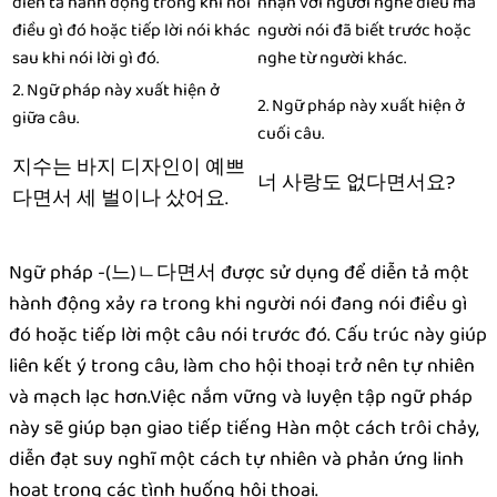
diễn tả hành động trong khi nói
nhận với người nghe điều mà
điều gì đó hoặc tiếp lời nói khác
người nói đã biết trước hoặc
sau khi nói lời gì đó.
nghe từ người khác.
2. Ngữ pháp này xuất hiện ở
2. Ngữ pháp này xuất hiện ở
giữa câu.
cuối câu.
지수는 바지 디자인이 예쁘
너 사랑도 없다면서요?
다면서 세 벌이나 샀어요.
Ngữ pháp -(느)ㄴ다면서 được sử dụng để diễn tả một
hành động xảy ra trong khi người nói đang nói điều gì
đó hoặc tiếp lời một câu nói trước đó. Cấu trúc này giúp
liên kết ý trong câu, làm cho hội thoại trở nên tự nhiên
và mạch lạc hơn.Việc nắm vững và luyện tập ngữ pháp
này sẽ giúp bạn giao tiếp tiếng Hàn một cách trôi chảy,
diễn đạt suy nghĩ một cách tự nhiên và phản ứng linh
hoạt trong các tình huống hội thoại.