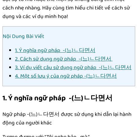
cách nhẹ nhàng. Hãy cùng tìm hiểu chi tiết về cách sử
dụng và các ví dụ minh họa!
Nội Dung Bài Viết
1. Ý nghĩa ngữ pháp -(느)ㄴ다면서
2. Cách sử dụng ngữ pháp -(느)ㄴ다면서
3. Ví dụ viết câu sử dụng ngữ pháp -(느)ㄴ다면서
4. Một số lưu ý của ngữ pháp -(느)ㄴ다면서
1. Ý nghĩa ngữ pháp -(느)ㄴ다면서
Ngữ pháp -(느)ㄴ다면서 được sử dụng khi dẫn lại hành
động của người khác
Tương đương với: “Tôi nghe bảo… mà.”