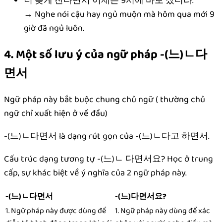
너 늦게 잔다면서 어제는 9시에 바로 잤더라.
→ Nghe nói cậu hay ngủ muộn mà hôm qua mới 9
giờ đã ngủ luôn.
4. Một số lưu ý của ngữ pháp -(느)ㄴ다
면서
Ngữ pháp này bắt buộc chung chủ ngữ ( thường chủ
ngữ chỉ xuất hiện ở vế đầu)
-(느)ㄴ다면서 là dạng rút gọn của -(느)ㄴ다고 하면서.
Cấu trúc dạng tương tự -(느)ㄴ 다면서요? Học ở trung
cấp, sự khác biệt về ý nghĩa của 2 ngữ pháp này.
-(느)ㄴ다면서
-(느)다면서요?
1. Ngữ pháp này được dùng để
1. Ngữ pháp này dùng để xác