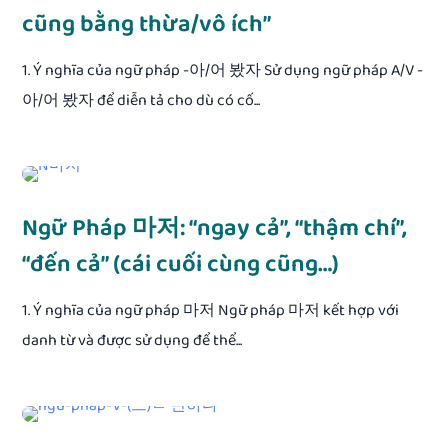
cũng bằng thừa/vô ích”
1. Ý nghĩa của ngữ pháp -아/어 봤자 Sử dụng ngữ pháp A/V -
아/어 봤자 để diễn tả cho dù có cố...
Ngữ Pháp 마저: “ngay cả”, “thậm chí”,
“đến cả” (cái cuối cùng cũng…)
1. Ý nghĩa của ngữ pháp 마저 Ngữ pháp 마저 kết hợp với
danh từ và được sử dụng để thể...