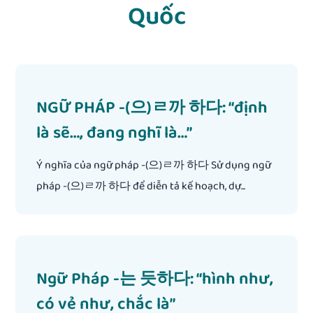
Quốc
NGỮ PHÁP -(으)ㄹ까 하다: “định
là sẽ…, đang nghĩ là…”
Ý nghĩa của ngữ pháp -(으)ㄹ까 하다 Sử dụng ngữ
pháp -(으)ㄹ까 하다 để diễn tả kế hoạch, dự...
Ngữ Pháp -는 듯하다: “hình như,
có vẻ như, chắc là”