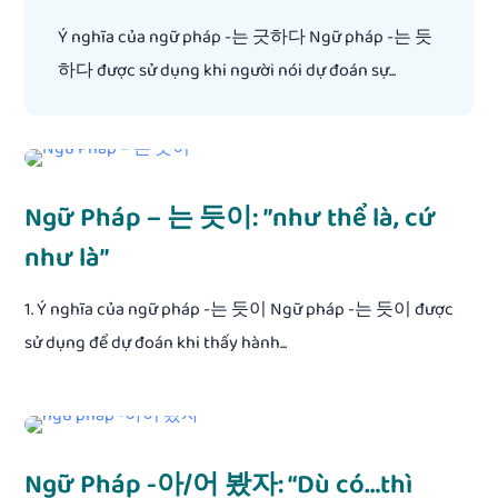
Ý nghĩa của ngữ pháp -는 긋하다 Ngữ pháp -는 듯
하다 được sử dụng khi người nói dự đoán sự...
Ngữ Pháp – 는 듯이: ”như thể là, cứ
như là”
1. Ý nghĩa của ngữ pháp -는 듯이 Ngữ pháp -는 듯이 được
sử dụng để dự đoán khi thấy hành...
Ngữ Pháp -아/어 봤자: “Dù có…thì