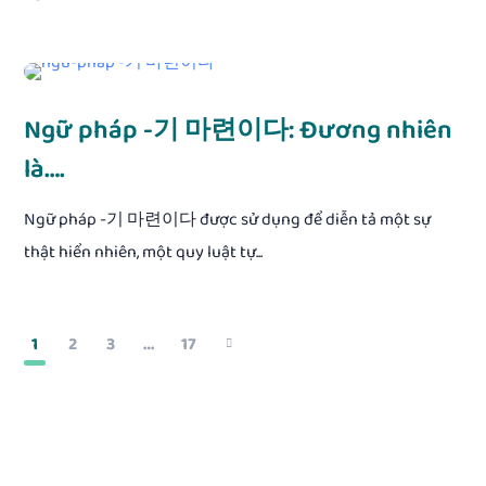
Ngữ pháp -기 마련이다: Đương nhiên
là….
Ngữ pháp -기 마련이다 được sử dụng để diễn tả một sự
thật hiển nhiên, một quy luật tự...
1
2
3
…
17