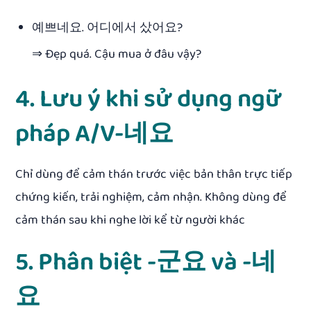
예쁘네요. 어디에서 샀어요?
⇒ Đẹp quá. Cậu mua ở đâu vậy?
4. Lưu ý khi sử dụng ngữ
pháp A/V-네요
Chỉ dùng để cảm thán trước việc bản thân trực tiếp
chứng kiến, trải nghiệm, cảm nhận. Không dùng để
cảm thán sau khi nghe lời kể từ người khác
5. Phân biệt -군요 và -네
요