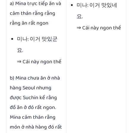
a) Mina trực tiếp ăn và
미나: 이거 맛있네
cảm thán rằng rằng
요.
rằng ăn rất ngon
⇒ Cái này ngon thế
미나: 이거 맛있군
요.
⇒ Cái này ngon thế
b) Mina chưa ăn ở nhà
hàng Seoul nhưng
được Suchin kể rằng
đồ ăn ở đó rất ngon.
Mina cảm thán rằng
món ở nhà hàng đó rất