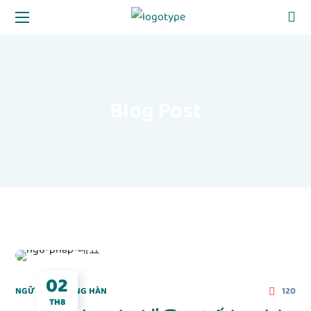
Blog Post
02
NGỮ PHÁP TIẾNG HÀN
120
TH8