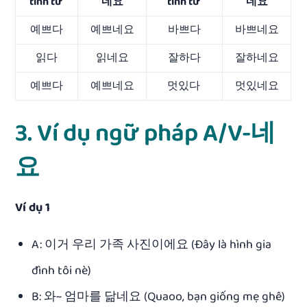
tính từ
네요
tính từ
네요
예쁘다
예쁘네요
바쁘다
바쁘네요
읽다
읽네요
잘하다
잘하네요
예쁘다
예쁘네요
멋있다
멋있네요
3. Ví dụ ngữ pháp A/V-네
요
Ví dụ 1
A: 이거 우리 가족 사진이에요 (Đây là hình gia
đình tôi nè)
B: 와~ 엄마를 닮네요 (Quaoo, bạn giống mẹ ghê)