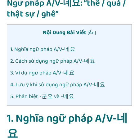
Ngữ pháp A/V-네요: “thế / quá /
thật sự / ghê”
Nội Dung Bài Viết
[
Ẩn
]
1. Nghĩa ngữ pháp A/V-네요
2. Cách sử dụng ngữ pháp A/V-네요
3. Ví dụ ngữ pháp A/V-네요
4. Lưu ý khi sử dụng ngữ pháp A/V-네요
5. Phân biệt -군요 và -네요
1. Nghĩa ngữ pháp A/V-네
요