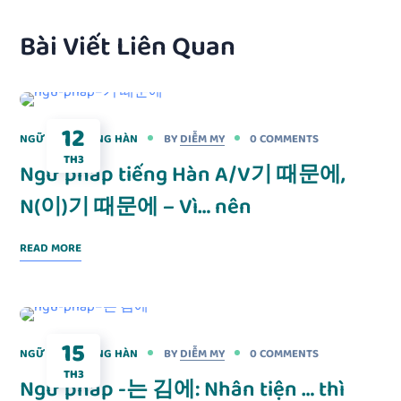
Bài Viết Liên Quan
12
NGỮ PHÁP TIẾNG HÀN
BY
DIỄM MY
0 COMMENTS
TH3
Ngữ pháp tiếng Hàn A/V기 때문에,
N(이)기 때문에 – Vì… nên
READ MORE
15
NGỮ PHÁP TIẾNG HÀN
BY
DIỄM MY
0 COMMENTS
TH3
Ngữ pháp -는 김에: Nhân tiện … thì