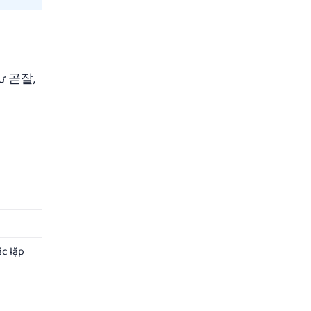
như 곧잘,
c lặp