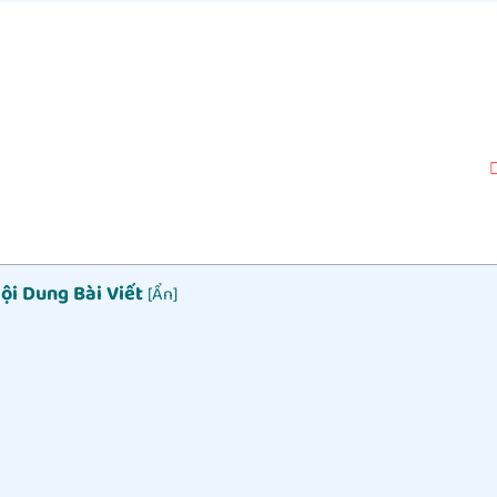
ội Dung Bài Viết
[
Ẩn
]