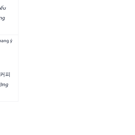
Nếu
óng
mang ý
 커피
ường