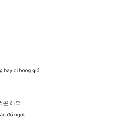
g hay đi hóng gió
먹곤 해요
 ăn đồ ngọt