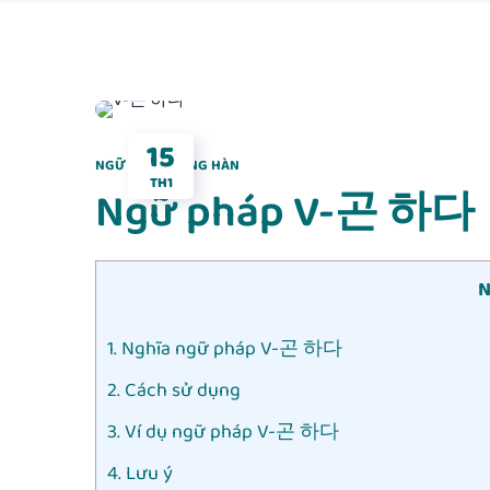
15
NGỮ PHÁP TIẾNG HÀN
TH1
Ngữ pháp V-곤 하다
N
1. Nghĩa ngữ pháp V-곤 하다
2. Cách sử dụng
3. Ví dụ ngữ pháp V-곤 하다
4. Lưu ý