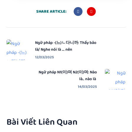
SHARE ARTICLE:
Ngữ pháp -(느)ㄴ다니까: Thấy bảo
là/ Nghe nói là ... nên
12/03/2025
Ngữ pháp N1(이)며 N2(이)며: Nào
là.. nào là
14/03/2025
Bài Viết Liên Quan