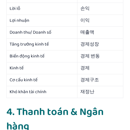
Lời lỗ
손익
Lợi nhuận
이익
Doanh thu/ Doanh số
매출액
Tăng trưởng kinh tế
경제성장
Biến động kinh tế
경제 변동
Kinh tế
경제
Cơ cấu kinh tế
경제구조
Khó khăn tài chính
재정난
4. Thanh toán & Ngân
hàng