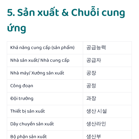
5. Sản xuất & Chuỗi cung
ứng
Khả năng cung cấp (sản phẩm)
공급능력
Nhà sản xuất/ Nhà cung cấp
공급자
Nhà máy/ Xưởng sản xuất
공장
Công đoạn
공정
Đội trưởng
과장
Thiết bị sản xuất
생산 시설
Dây chuyền sản xuất
생산라인
Bộ phận sản xuất
생산부