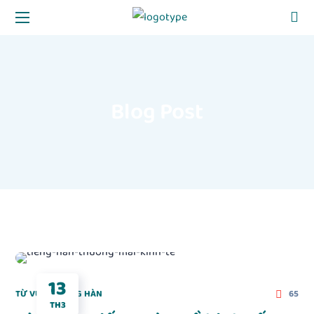
Blog Post
13
TỪ VỰNG TIẾNG HÀN
65
TH3