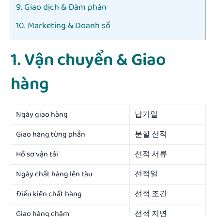
9. Giao dịch & Đàm phán
10. Marketing & Doanh số
1. Vận chuyển & Giao
hàng
Ngày giao hàng
납기일
Giao hàng từng phần
분할 선적
Hồ sơ vận tải
선적 서류
Ngày chất hàng lên tàu
선적일
Điều kiện chất hàng
선적 조건
Giao hàng chậm
선적 지연