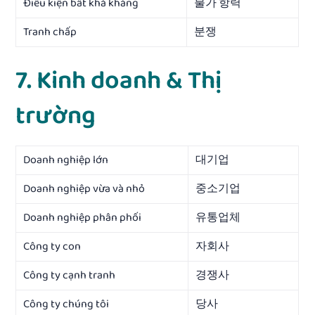
Điều kiện bất khả kháng
불가 항력
Tranh chấp
분쟁
7. Kinh doanh & Thị
trường
Doanh nghiệp lớn
대기업
Doanh nghiệp vừa và nhỏ
중소기업
Doanh nghiệp phân phối
유통업체
Công ty con
자회사
Công ty cạnh tranh
경쟁사
Công ty chúng tôi
당사