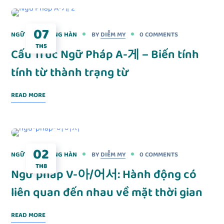
07
NGỮ PHÁP TIẾNG HÀN
BY
DIỄM MY
0 COMMENTS
TH5
Cấu Trúc Ngữ Pháp A-게 – Biến tính
tính từ thành trạng từ
READ MORE
02
NGỮ PHÁP TIẾNG HÀN
BY
DIỄM MY
0 COMMENTS
TH8
Ngữ pháp V-아/어서: Hành động có
liên quan đến nhau về mặt thời gian
READ MORE