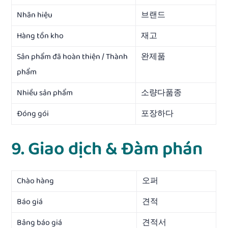
Nhãn hiệu
브랜드
Hàng tồn kho
재고
Sản phẩm đã hoàn thiện / Thành
완제품
phẩm
Nhiều sản phẩm
소량다품종
Đóng gói
포장하다
9. Giao dịch & Đàm phán
Chào hàng
오퍼
Báo giá
견적
Bảng báo giá
견적서