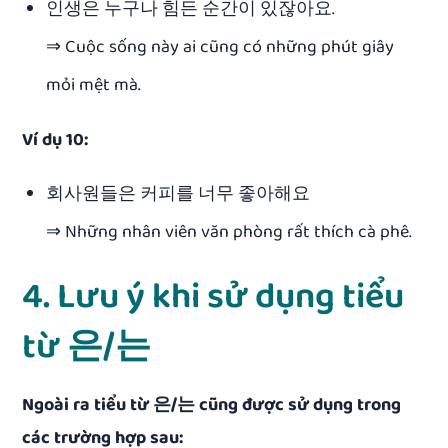
인생은 누구나 힘든 순간이 있잖아요.
⇒ Cuộc sống này ai cũng có những phút giây
mỏi mệt mà.
Ví dụ 10:
회사원들은 커피를 너무 좋아해요
⇒ Những nhân viên văn phòng rất thích cà phê.
4. Lưu ý khi sử dụng tiểu
từ 은/는
Ngoài ra tiểu từ 은/는 cũng được sử dụng trong
các trường hợp sau: