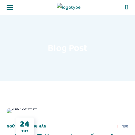
Blog Post
24
NGỮ PHÁP TIẾNG HÀN
130
TH7