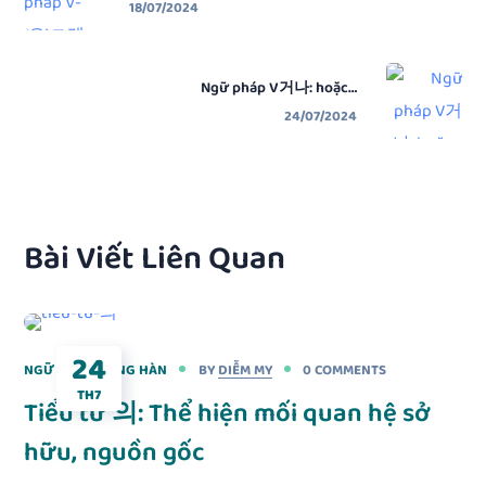
18/07/2024
Ngữ pháp V거나: hoặc…
24/07/2024
Bài Viết Liên Quan
24
NGỮ PHÁP TIẾNG HÀN
BY
DIỄM MY
0 COMMENTS
TH7
Tiểu từ 의: Thể hiện mối quan hệ sở
hữu, nguồn gốc