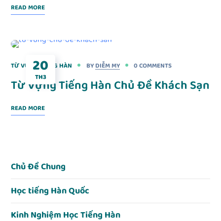
READ MORE
20
TỪ VỰNG TIẾNG HÀN
BY
DIỄM MY
0 COMMENTS
TH3
Từ Vựng Tiếng Hàn Chủ Đề Khách Sạn
READ MORE
Chủ Đề Chung
Học tiếng Hàn Quốc
Kinh Nghiệm Học Tiếng Hàn