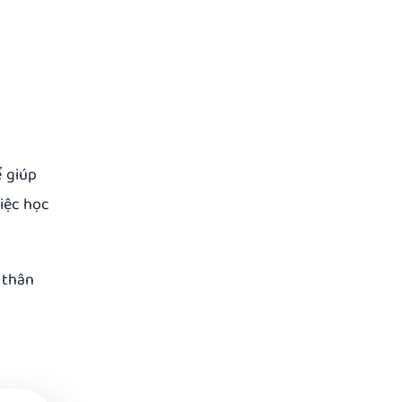
ể giúp
iệc học
 thân