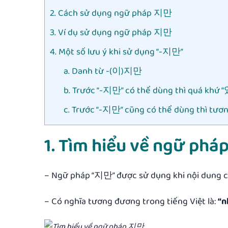
2. Cách sử dụng ngữ pháp 지만
3. Ví dụ sử dụng ngữ pháp 지만
4. Một số lưu ý khi sử dụng “-지만”
a. Danh từ -(이)지만
b. Trước “-지만” có thể dùng thì quá khứ
c. Trước “-지만” cũng có thể dùng thì 
1. Tìm hiểu về ngữ ph
– Ngữ pháp “지만” được sử dụng khi nội dung 
– Có nghĩa tương đương trong tiếng Việt là:
“n