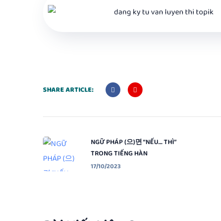
SHARE ARTICLE:
NGỮ PHÁP (으)면 “NẾU… THÌ”
TRONG TIẾNG HÀN
17/10/2023