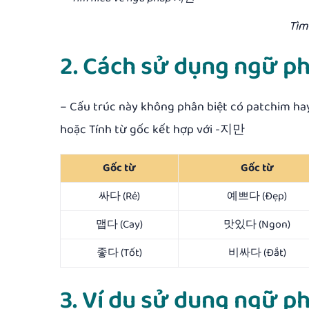
Tìm
2. Cách sử dụng ngữ 
– Cấu trúc này không phân biệt có patchim ha
hoặc Tính từ gốc kết hợp với -지만
Gốc từ
Gốc từ
싸다 (Rẻ)
예쁘다 (Đẹp)
맵다 (Cay)
맛있다 (Ngon)
좋다 (Tốt)
비싸다 (Đắt)
3. Ví dụ sử dụng ngữ 