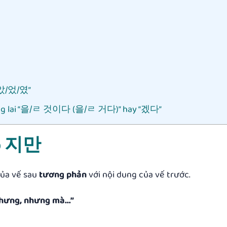
 “았/었/였”
tương lai “을/ㄹ 것이다 (을/ㄹ 거다)” hay “겠다”
áp 지만
của vế sau
tương phản
với nội dung của vế trước.
hưng, nhưng mà…”