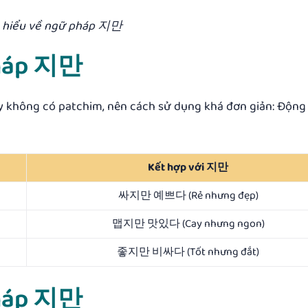
 hiểu về ngữ pháp 지만
pháp 지만
y không có patchim, nên cách sử dụng khá đơn giản:
Động 
Kết hợp với 지만
싸지만 예쁘다 (Rẻ nhưng đẹp)
맵지만 맛있다 (Cay nhưng ngon)
좋지만 비싸다 (Tốt nhưng đắt)
pháp 지만