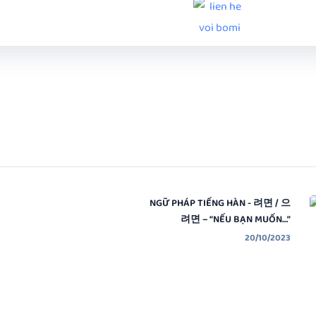
NGỮ PHÁP TIẾNG HÀN - 려면 / 으
려면 – “NẾU BẠN MUỐN…”
20/10/2023