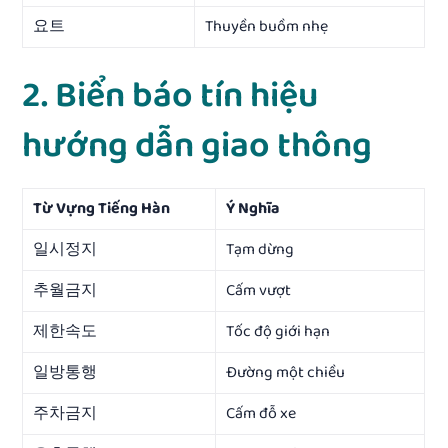
요트
Thuyền buồm nhẹ
2. Biển báo tín hiệu
hướng dẫn giao thông
Từ Vựng Tiếng Hàn
Ý Nghĩa
일시정지
Tạm dừng
추월금지
Cấm vượt
제한속도
Tốc độ giới hạn
일방통행
Đường một chiều
주차금지
Cấm đỗ xe