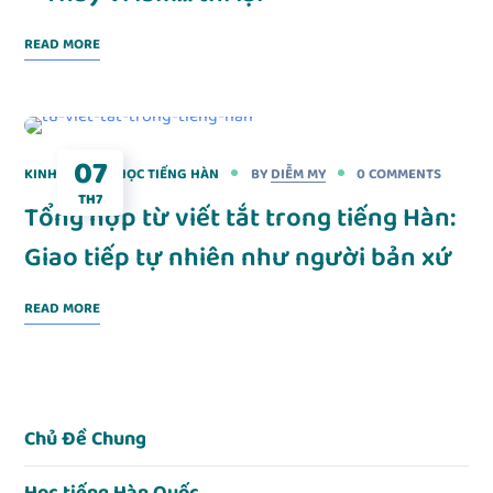
READ MORE
07
KINH NGHIỆM HỌC TIẾNG HÀN
BY
DIỄM MY
0 COMMENTS
TH7
Tổng hợp từ viết tắt trong tiếng Hàn:
Giao tiếp tự nhiên như người bản xứ
READ MORE
Chủ Đề Chung