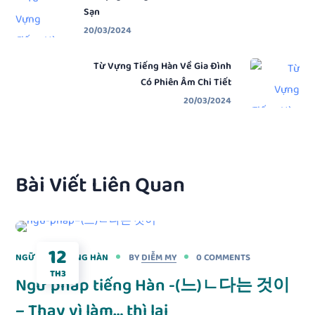
Sạn
20/03/2024
Từ Vựng Tiếng Hàn Về Gia Đình
Có Phiên Âm Chi Tiết
20/03/2024
Bài Viết Liên Quan
12
NGỮ PHÁP TIẾNG HÀN
BY
DIỄM MY
0 COMMENTS
TH3
Ngữ pháp tiếng Hàn -(느)ㄴ다는 것이
– Thay vì làm… thì lại