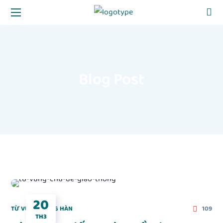
Blog Post
20
TỪ VỰNG TIẾNG HÀN
109
TH3