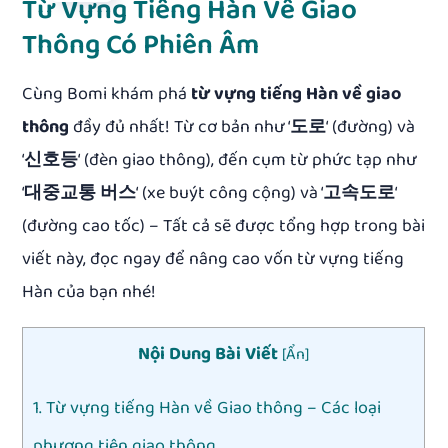
Từ Vựng Tiếng Hàn Về Giao
Thông Có Phiên Âm
Cùng Bomi khám phá
từ vựng tiếng Hàn về giao
thông
đầy đủ nhất! Từ cơ bản như ‘
도로
‘ (đường) và
‘
신호등
‘ (đèn giao thông), đến cụm từ phức tạp như
‘
대중교통 버스
‘ (xe buýt công cộng) và ‘
고속도로
‘
(đường cao tốc) – Tất cả sẽ được tổng hợp trong bài
viết này, đọc ngay để nâng cao vốn từ vựng tiếng
Hàn của bạn nhé!
Nội Dung Bài Viết
[
Ẩn
]
1. Từ vựng tiếng Hàn về Giao thông – Các loại
phương tiện giao thông