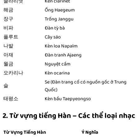
클라리넷
Kèn clarinet
해금
Ống Haegeum
장구
Trống Janggu
비파
Đàn tỳ bà
플루트
Cây sáo
나발
Kèn loa Napalm
아재
Đàn tranh Ajaeng
월금
Nguyệt cầm
오카리나
Kèn ocarina
Se (Đàn trang cổ có nguồn gốc ở Trung
슬
Quốc)
태평소
Kèn bầu Taepyeongso
2. Từ vựng tiếng Hàn – Các thể loại nhạc
Từ Vựng Tiếng Hàn
Ý Nghĩa