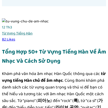
12
Th3
Từ Vựng Tiếng Hàn
82
Likes
Tổng Hợp 50+ Từ Vựng Tiếng Hàn Về Âm
Nhạc Và Cách Sử Dụng
Khám phá văn hóa âm nhạc Hàn Quốc thông qua các
từ
vựng tiếng Hàn chủ đề âm nhạc
. Cùng Bomi khám phá
danh sách các từ vựng quan trọng và thú vị để bạn có
thể hiểu và tương tác với âm nhạc Hàn Quốc một cách
sâu sắc. Từ “piano” (
피아노
) đến “rock” (
록
), từ “ca sĩ” (
가
수
) đến “biểu diễn trực tiếp” (
라이브 공연
), “guitar” (
기