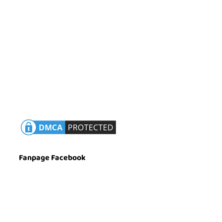
Luyện Thi TOPIK
Tiếng Hàn Giao Tiếp
Tiếng Hàn Thương Mại
Biên Phiên Dịch
Du Học Hàn Quốc
Chính Sách Bảo Mật
Fanpage Facebook