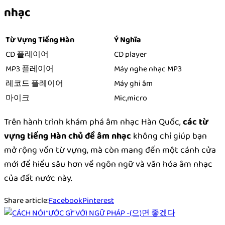
nhạc
Từ Vựng Tiếng Hàn
Ý Nghĩa
CD 플레이어
CD player
MP3 플레이어
Máy nghe nhạc MP3
레코드 플레이어
Máy ghi âm
마이크
Mic,micro
Trên hành trình khám phá âm nhạc Hàn Quốc,
các từ
vựng tiếng Hàn chủ đề âm nhạc
không chỉ giúp bạn
mở rộng vốn từ vựng, mà còn mang đến một cánh cửa
mới để hiểu sâu hơn về ngôn ngữ và văn hóa âm nhạc
của đất nước này.
Share article:
Facebook
Pinterest