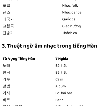
포크
Nhạc folk
댄스
Nhạc dance
애국가
Quốc ca
교향곡
Giao hưởng
찬송가
Thánh ca
3. Thuật ngữ âm nhạc trong tiếng Hàn
Từ Vựng Tiếng Hàn
Ý Nghĩa
노래
Bài hát
한곡
Bài hát
가수
Ca sĩ
앨범
Album
가사
Lời bài hát
비트
Beat