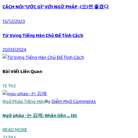
CÁCH NÓI “ƯỚC GÌ” VỚI NGỮ PHÁP -(으)면 좋겠다
15/12/2023
Từ Vựng Tiếng Hàn Chủ Đề Tính Cách
20/03/2024
Bài Viết Liên Quan
15
Th3
Ngữ Pháp Tiếng Hàn
By
Diễm My
0 Comments
Ngữ pháp -는 김에: Nhân tiện … thì
READ MORE
27
Th3