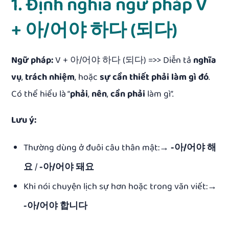
1. Định nghĩa ngữ pháp V
+ 아/어야 하다 (되다)
Ngữ pháp:
V + 아/어야 하다 (되다) =>> Diễn tả
nghĩa
vụ
,
trách nhiệm
, hoặc
sự cần thiết phải làm gì đó
.
Có thể hiểu là “
phải
,
nên
,
cần phải
làm gì”.
Lưu ý:
Thường dùng ở đuôi câu thân mật:→
-아/어야 해
요
/
-아/어야 돼요
Khi nói chuyện lịch sự hơn hoặc trong văn viết:→
-아/어야 합니다