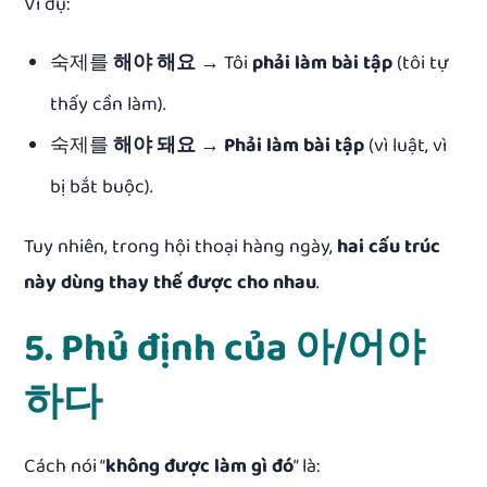
Ví dụ:
숙제를
해야 해요
→ Tôi
phải làm bài tập
(tôi tự
thấy cần làm).
숙제를
해야 돼요
→
Phải làm bài tập
(vì luật, vì
bị bắt buộc).
Tuy nhiên, trong hội thoại hàng ngày,
hai cấu trúc
này dùng thay thế được cho nhau
.
5. Phủ định của 아/어야
하다
Cách nói “
không được làm gì đó
” là: