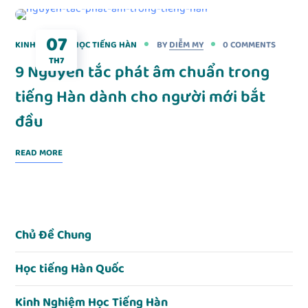
07
KINH NGHIỆM HỌC TIẾNG HÀN
BY
DIỄM MY
0 COMMENTS
TH7
9 Nguyên tắc phát âm chuẩn trong
tiếng Hàn dành cho người mới bắt
đầu
READ MORE
Chủ Đề Chung
Học tiếng Hàn Quốc
Kinh Nghiệm Học Tiếng Hàn