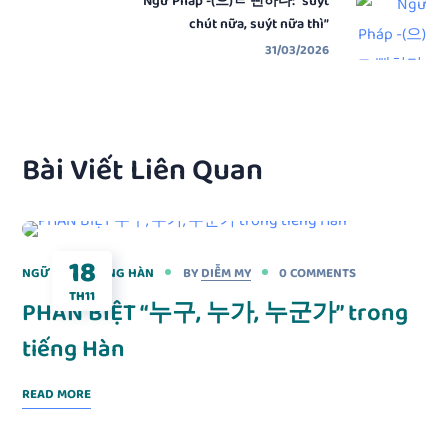
Ngữ Pháp -(으)ㄹ 뻔하다: “suýt
chút nữa, suýt nữa thì”
31/03/2026
Bài Viết Liên Quan
18
NGỮ PHÁP TIẾNG HÀN
BY
DIỄM MY
0 COMMENTS
TH11
PHÂN BIỆT “누구, 누가, 누군가” trong
tiếng Hàn
READ MORE