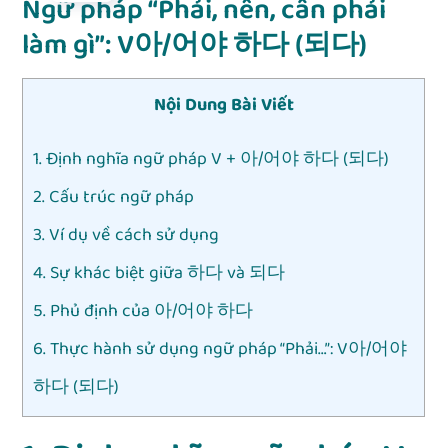
Ngữ pháp “Phải, nên, cần phải
làm gì”: V아/어야 하다 (되다)
Nội Dung Bài Viết
1. Định nghĩa ngữ pháp V + 아/어야 하다 (되다)
2. Cấu trúc ngữ pháp
3. Ví dụ về cách sử dụng
4. Sự khác biệt giữa 하다 và 되다
5. Phủ định của 아/어야 하다
6. Thực hành sử dụng ngữ pháp “Phải…”: V아/어야
하다 (되다)