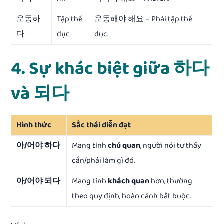
운동하
Tập thể
운동해야 해요 – Phải tập thể
다
dục
dục.
4. Sự khác biệt giữa 하다
và 되다
Hình thức
Sắc thái diễn đạt
아/어야 하다
Mang tính
chủ quan
, người nói tự thấy
cần/phải làm gì đó.
아/어야 되다
Mang tính
khách quan
hơn, thường
theo quy định, hoàn cảnh bắt buộc.