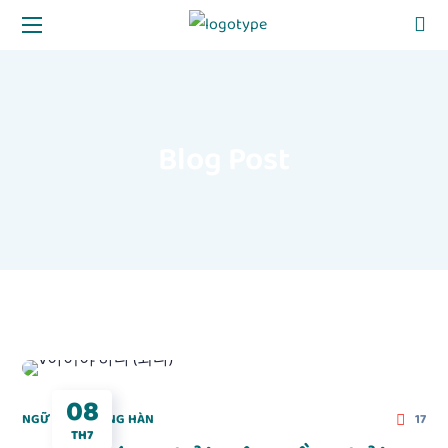
Blog Post
08
NGỮ PHÁP TIẾNG HÀN
17
TH7