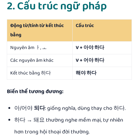
2. Cấu trúc ngữ pháp
Động từ/tính từ kết thúc
Cấu trúc
bằng
Nguyên âm ㅏ, ㅗ
V + 아야 하다
Các nguyên âm khác
V + 어야 하다
Kết thúc bằng 하다
해야 하다
Biến thể tương đương:
아/어야
되다
: giống nghĩa, dùng thay cho 하다.
하다 → 돼요 thường nghe mềm mại, tự nhiên
hơn trong hội thoại đời thường.